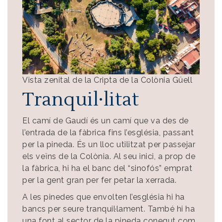
Vista zenital de la Cripta de la Colònia Güell
Tranquil·litat
El camí de Gaudí és un camí que va des de
l’entrada de la fàbrica fins l’església, passant
per la pineda. És un lloc utilitzat per passejar
els veïns de la Colònia. Al seu inici, a prop de
la fàbrica, hi ha el banc del “sinofós” emprat
per la gent gran per fer petar la xerrada.
A les pinedes que envolten l’església hi ha
bancs per seure tranquil·lament. També hi ha
una font al sector de la pineda conegut com