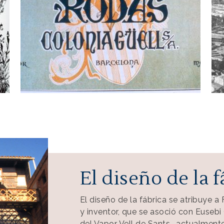
Fàbrica Colònia Güell
Fàb
El diseño de la f
El diseño de la fábrica se atribuye a F
y inventor, que se asoció con Eusebi 
del Vapor Vell de Sants -actualmen