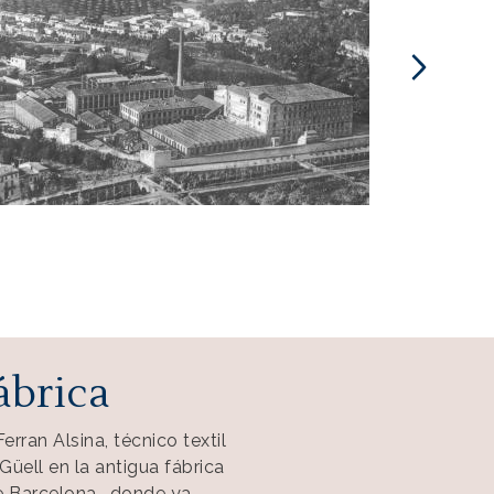
rica Colònia Güell
ábrica
erran Alsina, técnico textil
Güell en la antigua fábrica
te Barcelona- donde ya