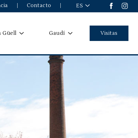
cia
Contacto
ES
a Güell
Gaudí
Visitas