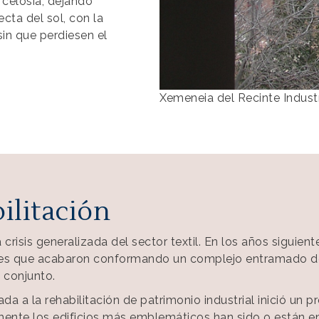
celosía, dejando
ecta del sol, con la
 sin que perdiesen el
Xemeneia del Recinte Industr
bilitación
crisis generalizada del sector textil. En los años siguien
es que acabaron conformando un complejo entramado de u
 conjunto.
a a la rehabilitación de patrimonio industrial inició un
te los edificios más emblemáticos han sido o están en 