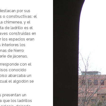
 destacan por sus
s o constructivas: el
 la chimenea, y el
a de ladrillo es el
ves construidas en
or los espacios eran
 interiores los
nas de hierro
rie de jácenas.
corresponde con el
pisos conocido
piso abarcaba un
 cual el algodón se
s presentan un
a que los ladrillos