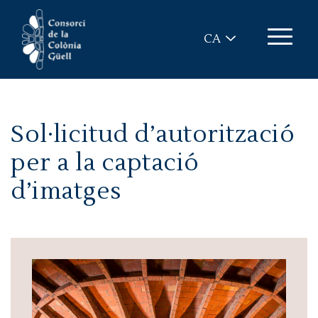
Vés al contingut
CA
Sol·licitud d’autorització
per a la captació
d’imatges
Imatge